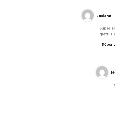
Josiane
Super ar
gratuis.
Répon
M