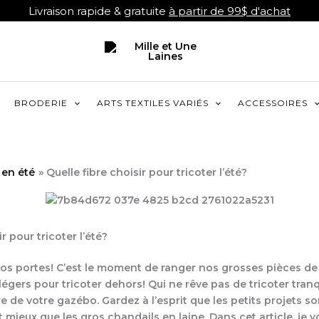
Livraison rapide & gratuite
à partir de 99$ d'achat
BRODERIE
ARTS TEXTILES VARIÉS
ACCESSOIRES
 en été
Quelle fibre choisir pour tricoter l’été?
r pour tricoter l’été?
 nos portes! C’est le moment de ranger nos grosses pièces de t
 légers pour tricoter dehors! Qui ne rêve pas de tricoter tran
re de votre gazébo. Gardez à l’esprit que les petits projets 
 mieux que les gros chandails en laine. Dans cet article, je 