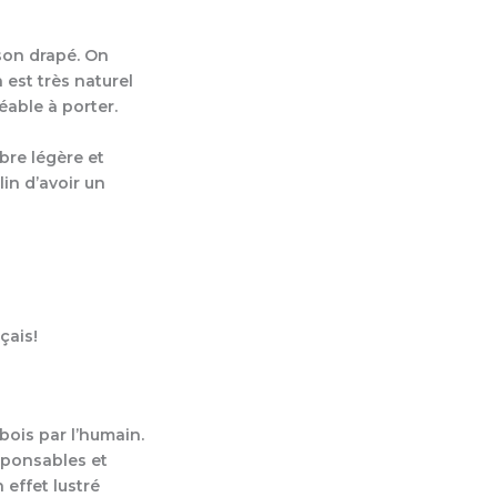
 son drapé. On
n est très naturel
éable à porter.
ibre légère et
lin d’avoir un
çais!
bois par l’humain.
sponsables et
 effet lustré