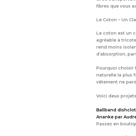
fibres que vous a
Le Coton – Un Cl
Le coton est un cl
agréable à tricote
rend moins isolan
d’absorption, par
Pourquoi choisir 
naturelle la plus
vêtement ne perde
Voici deux projets
Ballband dishclo
Ananke par Audr
Passez en boutiq