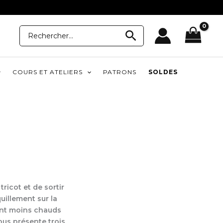
Recherche
Recherche
pour:
COURS ET ATELIERS
PATRONS
SOLDES
ricot et de sortir
quillement sur la
sont moins chauds
vous présente trois