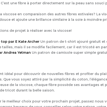
e. C’est une fibre à porter directement sur la peau sans souci 
la viscose en comparaison des autres fibres estivales? La vis
ouce et ajoute une brillance similaire à la soie à moindre pri
ions de projet à réaliser avec la viscose!
 top par E Kate Archer
Un patron de t-shirt ajouré gratuit et 
 tailles, mais il se modifie facilement, car il est tricoté en pa
par Andrea Yetman
Un patron de camisole super simple gratuit
t idéal pour découvrir de nouvelles fibres et profiter du plai
s. Que vous soyez attiré par la simplicité du coton, l’élégance
euse de la viscose, chaque fibre possède ses avantages et 
e tricot durant la belle saison.
r le meilleur choix pour votre prochain projet, passez nous vo
serons heureux de vous conseiller selon votre patron, votre