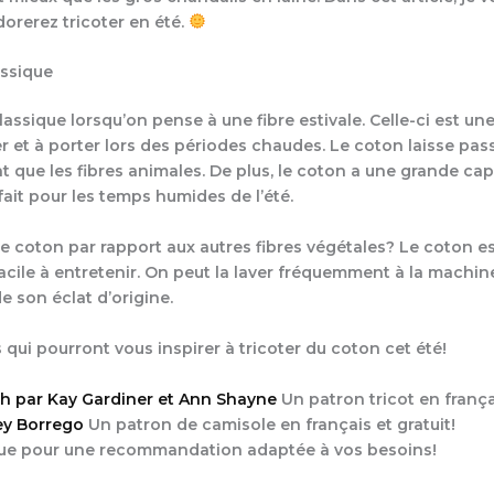
dorerez tricoter en été.
assique
assique lorsqu’on pense à une fibre estivale. Celle-ci est une
r et à porter lors des périodes chaudes. Le coton laisse passer
t que les fibres animales. De plus, le coton a une grande cap
fait pour les temps humides de l’été.
le coton par rapport aux autres fibres végétales? Le coton est
 facile à entretenir. On peut la laver fréquemment à la machin
 son éclat d’origine.
 qui pourront vous inspirer à tricoter du coton cet été!
th par Kay Gardiner et Ann Shayne
Un patron tricot en françai
ey Borrego
Un patron de camisole en français et gratuit!
ue pour une recommandation adaptée à vos besoins!