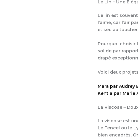
Le Lin – Une Élég
Le lin est souven
l’aime, car l’air 
et sec au toucher,
Pourquoi choisir l
solide par rapport
drapé exceptionn
Voici deux projet
Mara par Audrey 
Kentia par Marie
La Viscose – Doux
La viscose est un
Le Tencel ou le L
bien encadrés. On 