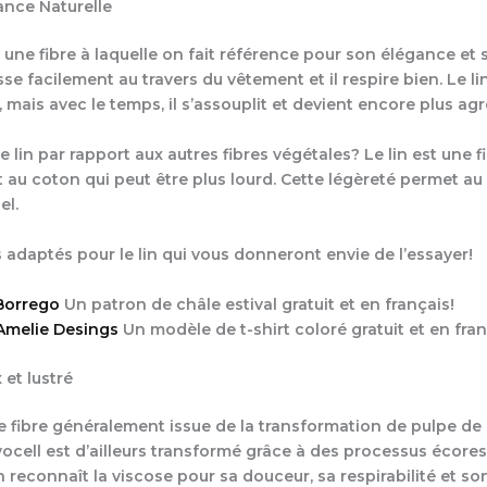
ance Naturelle
t une fibre à laquelle on fait référence pour son élégance et
passe facilement au travers du vêtement et il respire bien. Le li
 mais avec le temps, il s’assouplit et devient encore plus agr
e lin par rapport aux autres fibres végétales? Le lin est une f
 au coton qui peut être plus lourd. Cette légèreté permet au 
el.
s adaptés pour le lin qui vous donneront envie de l’essayer!
Borrego
Un patron de châle estival gratuit et en français!
 Amelie Desings
Un modèle de t-shirt coloré gratuit et en fran
 et lustré
e fibre généralement issue de la transformation de pulpe de 
yocell est d’ailleurs transformé grâce à des processus écore
reconnaît la viscose pour sa douceur, sa respirabilité et son