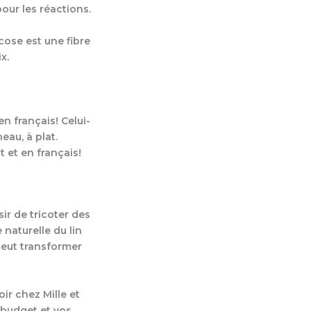
pour les réactions.
cose est une fibre
x.
en français! Celui-
neau, à plat.
 et en français!
sir de tricoter des
 naturelle du lin
peut transformer
ir chez Mille et
 budget et vos