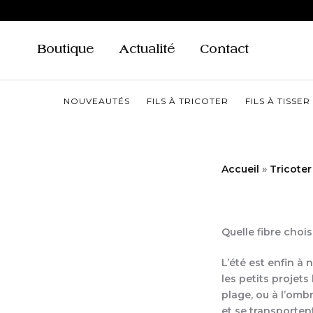
Aller
au
contenu
Boutique
Actualité
Contact
NOUVEAUTÉS
FILS À TRICOTER
FILS À TISSER
Accueil
Tricoter
Quelle fibre choisi
L’été est enfin à
les petits projets
plage, ou à l’omb
et se transportent