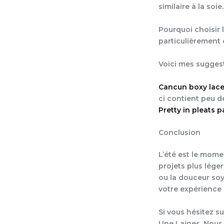
similaire à la soi
Pourquoi choisir 
particulièrement d
Voici mes suggest
Cancun boxy lace
ci contient peu de
Pretty in pleats 
Conclusion
L’été est le momen
projets plus léger
ou la douceur soy
votre expérience d
Si vous hésitez su
Une Laines. Nous 