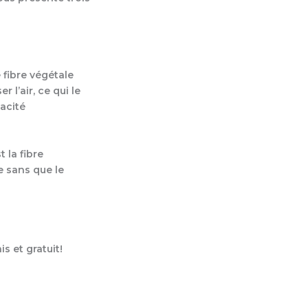
 fibre végétale
 l’air, ce qui le
acité
 la fibre
e sans que le
s et gratuit!