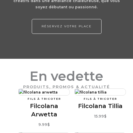
créatifs dans une ambiance chaleureuse, que vous
soyez débutant ou passionné.
RÉSERVEZ VOTRE PLACE
En vedette
PRODUITS, PROMOS & ACTUALITÉ
FILS À TRICOTER
FILS À TRICOTER
Filcolana
Filcolana Tillia
Arwetta
15
.99
$
9
.99
$