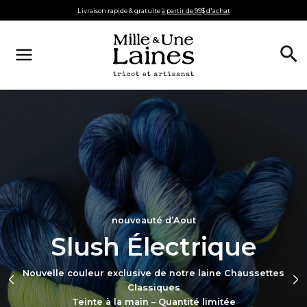
Aller
Livraison rapide & gratuite
à partir de 99$ d'achat
au
contenu
Re
nouveauté d’Aout
Slush Électrique
Nouvelle couleur exclusive de notre laine Chaussettes
Classiques
Teinte à la main – Quantité limitée