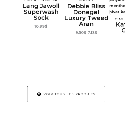
SOLDES
PROMOTION
Lang Jawoll
Debbie Bliss
Superwash
Donegal
Sock
Luxury Tweed
FILS À 
Aran
Katia
10
.99
$
Gra
Le
Le
9
.50
$
7
.13
$
prix
prix
7
.
initial
actuel
était :
est :
9
.50
$.
7
.13
$.
VOIR TOUS LES PRODUITS