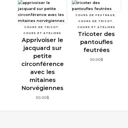
COURS DE FEUTRAGE
, 
COURS DE TRICOT
, 
COURS DE TRICOT
, 
COURS ET ATELIERS
Tricoter des
COURS ET ATELIERS
Apprivoiser le
pantoufles
jacquard sur
feutrées
petite
50
.00
$
circonférence
avec les
mitaines
Norvégiennes
50
.00
$