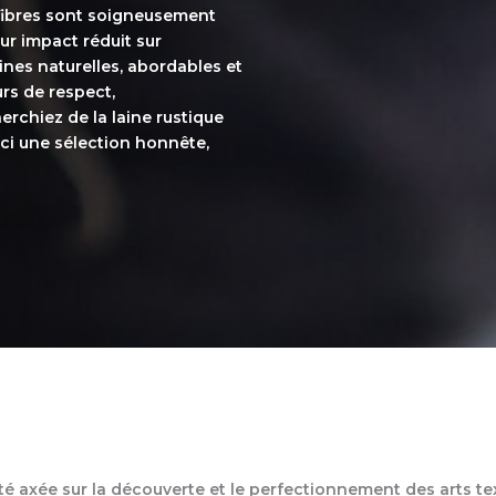
s fibres sont soigneusement
eur impact réduit sur
ines naturelles, abordables et
urs de respect,
erchiez de la laine rustique
ici une sélection honnête,
axée sur la découverte et le perfectionnement des arts text