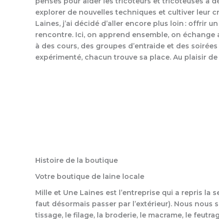
pensés pour aider les tricoteurs et tricoteuses à
explorer de nouvelles techniques et cultiver leur cr
Laines, j’ai décidé d’aller encore plus loin : offrir 
rencontre. Ici, on apprend ensemble, on échange a
à des cours, des groupes d’entraide et des soirées
expérimenté, chacun trouve sa place. Au plaisir de
Histoire de la boutique​​
Votre boutique de laine locale
Mille et Une Laines est l’entreprise qui a repris l
faut désormais passer par l’extérieur). Nous nous spé
tissage, le filage, la broderie, le macrame, le feut