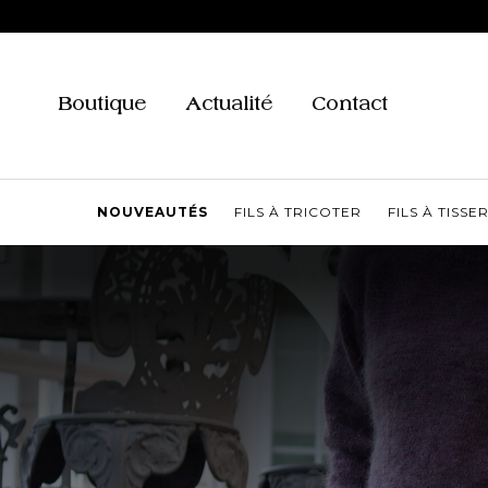
Aller
au
contenu
Boutique
Actualité
Contact
NOUVEAUTÉS
FILS À TRICOTER
FILS À TISSE