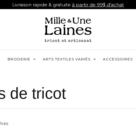
Livraison rapide & gratuite
à partir de 99$ d'achat
R
BRODERIE
ARTS TEXTILES VARIÉS
ACCESSOIRES
 de tricot
Trié
chés
par
popularité