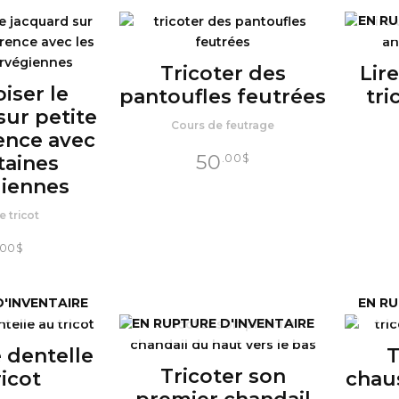
EN RU
Tricoter des
Lir
iser le
pantoufles feutrées
tri
sur petite
Cours de feutrage
ence avec
50
.00
$
taines
iennes
 tricot
.00
$
D'INVENTAIRE
EN RU
EN RUPTURE D'INVENTAIRE
e dentelle
T
Tricoter son
ricot
chau