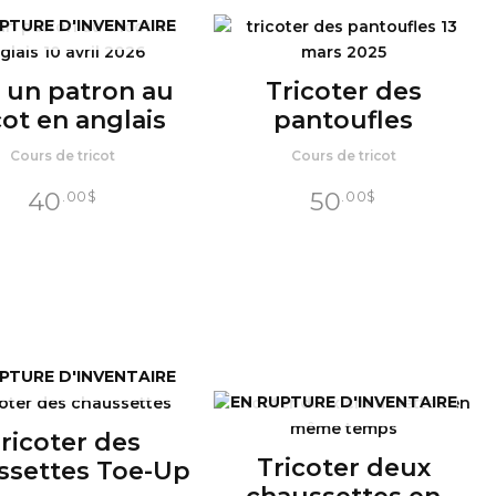
PTURE D'INVENTAIRE
e un patron au
Tricoter des
cot en anglais
pantoufles
Cours de tricot
Cours de tricot
40
50
.00
$
.00
$
PTURE D'INVENTAIRE
EN RUPTURE D'INVENTAIRE
ricoter des
Tricoter deux
ssettes Toe-Up