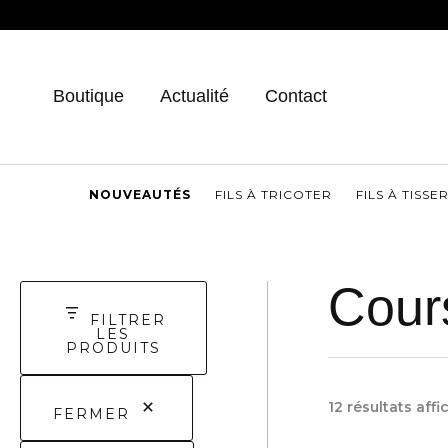
Aller
au
contenu
Boutique
Actualité
Contact
NOUVEAUTÉS
FILS À TRICOTER
FILS À TISSE
Cours
FILTRER
LES
PRODUITS
12 résultats affi
FERMER