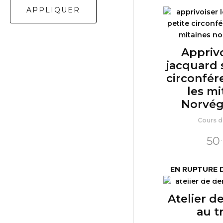
APPLIQUER
Apprivo
jacquard 
circonfér
les mi
Norvég
Cours de
50
EN RUPTURE 
Atelier d
au t