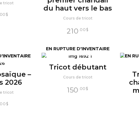
premier chandail
 tricot
du haut vers le bas
.00
$
Cours de tricot
210
.00
$
EN RUPTURE D'INVENTAIRE
D'INVENTAIRE
EN RU
Tricot débutant
osaïque –
T
Cours de tricot
s 2026
ch
150
.00
$
m
 tricot
.00
$