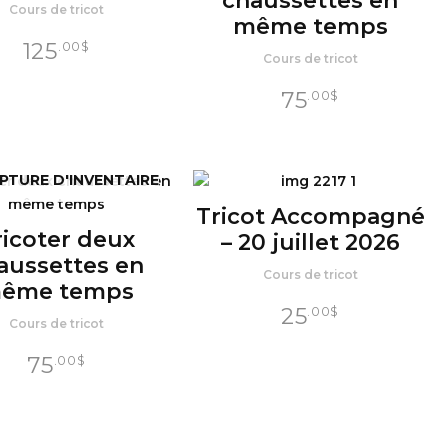
chaussettes en
Cours de tricot
même temps
125
.00
$
Cours de tricot
75
.00
$
PTURE D'INVENTAIRE
Tricot Accompagné
ricoter deux
– 20 juillet 2026
aussettes en
Cours de tricot
ême temps
25
.00
$
Cours de tricot
75
.00
$