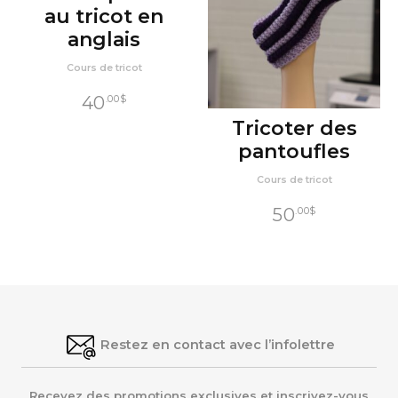
au tricot en
anglais
Cours de tricot
40
.00
$
Tricoter des
pantoufles
Cours de tricot
50
.00
$
Restez en contact avec l’infolettre
Recevez des promotions exclusives et inscrivez-vous