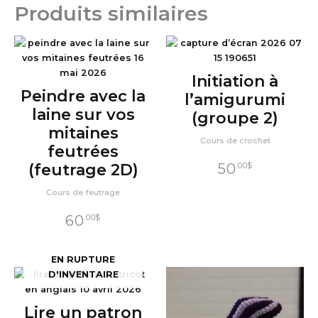
Produits similaires
Initiation à
Peindre avec la
l’amigurumi
laine sur vos
(groupe 2)
mitaines
Cours de crochet
feutrées
50
(feutrage 2D)
.00
$
Cours de feutrage
60
.00
$
EN RUPTURE
D'INVENTAIRE
Lire un patron