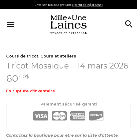
Aller
Livraison rapide & gratuite
à partir de 99$ d'achat
au
contenu
Re
Cours de tricot
,
Cours et ateliers
Tricot Mosaïque – 14 mars 2026
60
.00
$
En rupture d'inventaire
Paiement sécurisé garanti
Contactez la boutique pour être sur la liste d’attente.