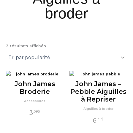
broder
Trié
2 résultats affichés
par
popularité
John James
John James –
Broderie
Pebble Aiguilles
à Repriser
Accessoires
Aiguilles à broder
3
.59
$
6
.35
$