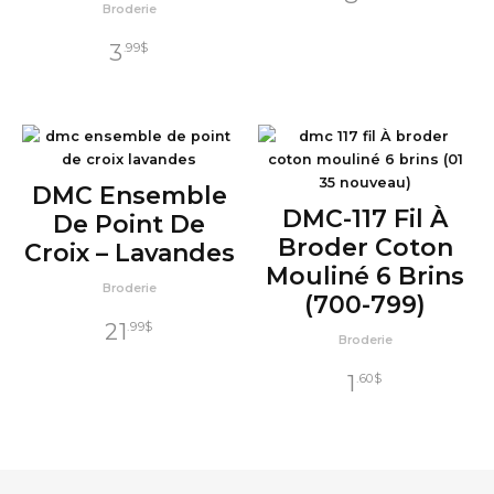
Broderie
3
.99
$
DMC Ensemble
DMC-117 Fil À
De Point De
Broder Coton
Croix – Lavandes
Mouliné 6 Brins
Broderie
(700-799)
21
.99
$
Broderie
1
.60
$