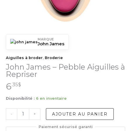
MARQUE
John James
Aiguilles à broder
,
Broderie
John James – Pebble Aiguilles à
Repriser
6
.35
$
Disponibilité :
6 en inventaire
quantité
AJOUTER AU PANIER
-
+
de
John
Paiement sécurisé garanti
James