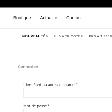
Aller
au
contenu
Boutique
Actualité
Contact
NOUVEAUTÉS
FILS À TRICOTER
FILS À TISSE
Connexion
Obligatoire
Identifiant ou adresse courriel
*
Obligatoire
Mot de passe
*