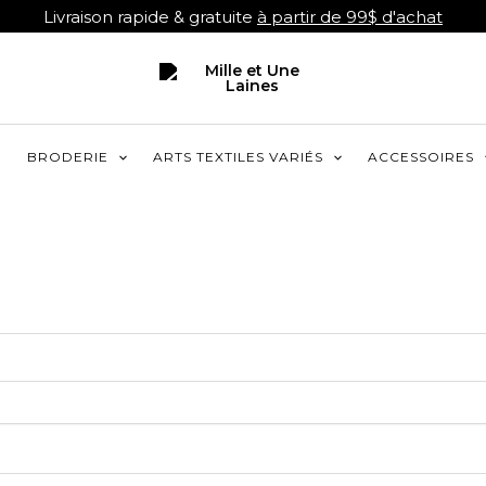
Livraison rapide & gratuite
à partir de 99$ d'achat
R
BRODERIE
ARTS TEXTILES VARIÉS
ACCESSOIRES