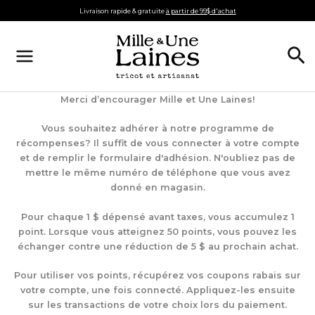
Aller
Livraison rapide & gratuite
à partir de 99$ d'achat
au
contenu
Re
Merci d’encourager Mille et Une Laines!
Vous souhaitez adhérer à notre programme de
récompenses? Il suffit de vous connecter à votre compte
et de remplir le formulaire d'adhésion. N'oubliez pas de
mettre le même numéro de téléphone que vous avez
donné en magasin.
Pour chaque 1 $ dépensé avant taxes, vous accumulez 1
point. Lorsque vous atteignez 50 points, vous pouvez les
échanger contre une réduction de 5 $ au prochain achat.
Pour utiliser vos points, récupérez vos coupons rabais sur
votre compte, une fois connecté. Appliquez-les ensuite
sur les transactions de votre choix lors du paiement.