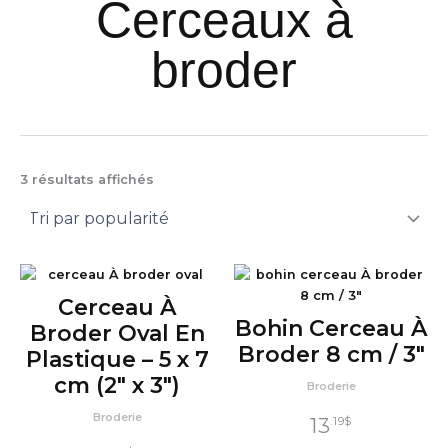
Cerceaux à
broder
Trié
3 résultats affichés
par
popularité
Cerceau À
Bohin Cerceau À
Broder Oval En
Broder 8 cm / 3″
Plastique – 5 x 7
cm (2″ x 3″)
Broderie
Broderie
13
.19
$