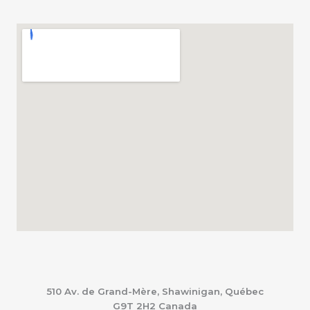
510 Av. de Grand-Mère, Shawinigan, Québec
G9T 2H2
Canada