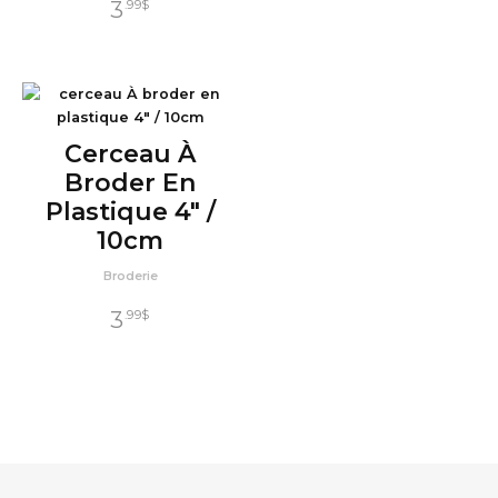
3
.99
$
Cerceau À
Broder En
Plastique 4″ /
10cm
Broderie
3
.99
$