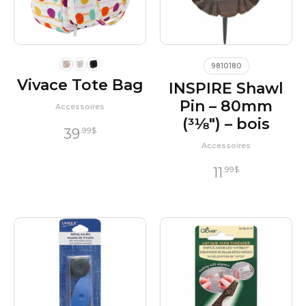
9810180
Vivace Tote Bag
INSPIRE Shawl
Pin – 80mm
Accessoires
(31⁄8″) – bois
39
.99
$
Accessoires
11
.99
$