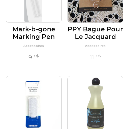
Mark-b-gone
PPY Bague Pour
Marking Pen
Le Jacquard
Accessoires
Accessoires
9
11
.99
$
.99
$