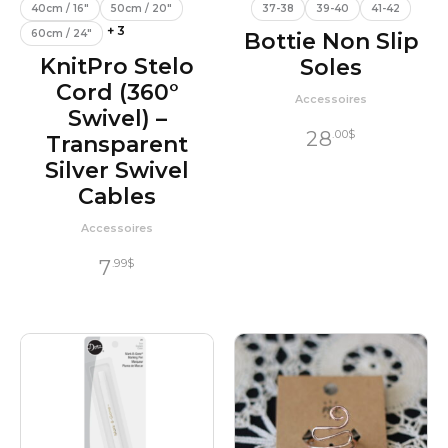
40cm / 16"
50cm / 20"
37-38
39-40
41-42
+ 3
60cm / 24"
Bottie Non Slip
KnitPro Stelo
Soles
Cord (360°
Accessoires
Swivel) –
28
.00
$
Transparent
Silver Swivel
Cables
Accessoires
7
.99
$