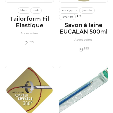
blanc
noir
eucalyptus
jasmin
+ 2
lavande
Tailorform Fil
Savon à laine
Elastique
EUCALAN 500ml
Accessoires
Accessoires
2
.39
$
19
.99
$