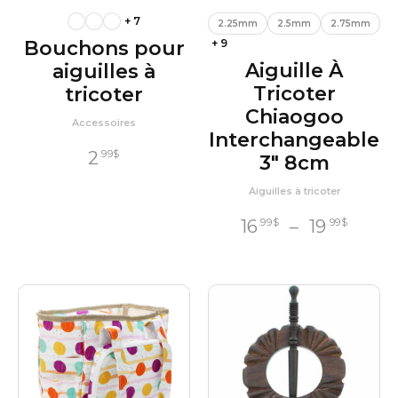
+ 7
2.25mm
2.5mm
2.75mm
Bouchons pour
+ 9
Aiguille À
aiguilles à
Tricoter
tricoter
Chiaogoo
Accessoires
Interchangeable
2
.99
$
3″ 8cm
Aiguilles à tricoter
Plag
16
–
19
.99
$
.99
$
de
prix :
16
$
.99
à
19
$
.99