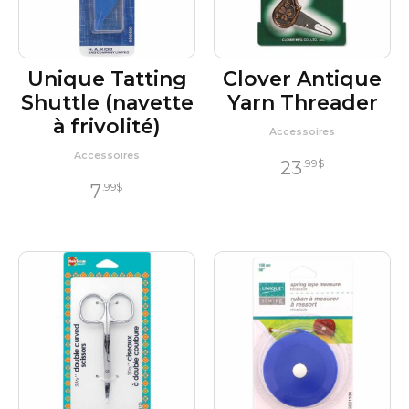
Unique Tatting
Clover Antique
Shuttle (navette
Yarn Threader
à frivolité)
Accessoires
Accessoires
23
.99
$
7
.99
$