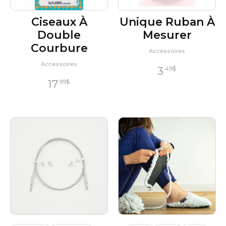
Ciseaux À
Unique Ruban À
Double
Mesurer
Courbure
Accessoires
Accessoires
3
.49
$
17
.99
$