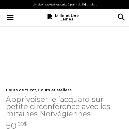
Aller
Livraison rapide & gratuite
à partir de 99$ d'achat
au
Re
contenu
Cours de tricot
,
Cours et ateliers
Apprivoiser le jacquard sur
petite circonférence avec les
mitaines Norvégiennes
50
.00
$