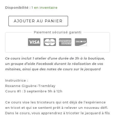
Disponibilité :
1 en inventaire
quantité
AJOUTER AU PANIER
de
Apprivoiser
Paiement sécurisé garanti
le
jacquard
sur
petite
circonférence
Ce cours inclut 1 atelier d’une durée de 3h à la boutique,
avec
un groupe d’aide Facebook durant la réalisation de vos
les
mitaines
mitaines, ainsi que des notes de cours sur le jacquard
Norvégiennes
Instructrice :
Roxanne Giguère-Tremblay
Cours #1 : 3 septembre 9h à 12h
Ce cours vise les tricoteurs qui ont déjà de l’expérience
en tricot et qui se sentent prêt à relever un nouveau défi.
Dans le cours, vous apprendrez à tricoter le jacquard à fils