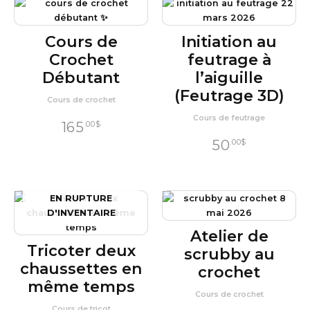
Cours de
Initiation au
Crochet
feutrage à
Débutant
l’aiguille
(Feutrage 3D)
Cours de crochet
Cours de feutrage
165
.00
$
50
.00
$
EN RUPTURE
D'INVENTAIRE
Atelier de
Tricoter deux
scrubby au
chaussettes en
crochet
même temps
Cours de crochet
Cours de tricot