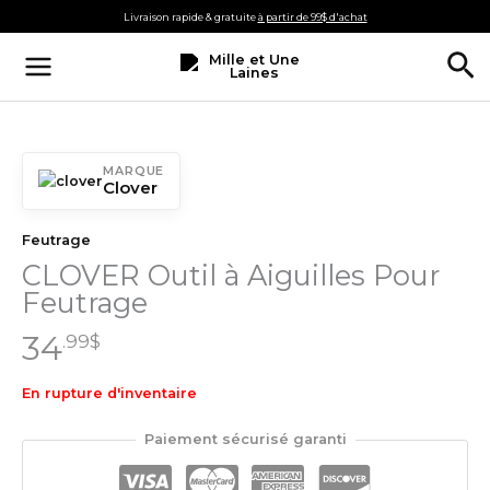
Aller
Livraison rapide & gratuite
à partir de 99$ d'achat
au
Re
contenu
MARQUE
Clover
Feutrage
CLOVER Outil à Aiguilles Pour
Feutrage
34
.99
$
En rupture d'inventaire
Paiement sécurisé garanti