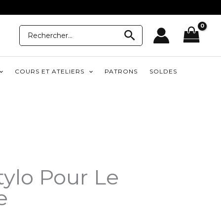
Recherche
Recherche
pour:
COURS ET ATELIERS
PATRONS
SOLDES
tylo Pour Le
e