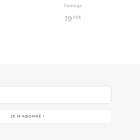
Feutrage
19
.99
$