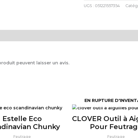
UGS :
051221557354
Catég
oduit peuvent laisser un avis.
EN RUPTURE D'INVENT
Estelle Eco
CLOVER Outil à Aig
ndinavian Chunky
Pour Feutrag
Feutrage
Feutrage