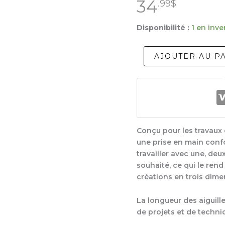
34
.99
$
Disponibilité :
1 en inve
quantité
AJOUTER AU P
de
Clover
Stylo
Pour
Le
Feutrage
Conçu pour les travaux d
une prise en main confo
travailler avec une, deux
souhaité, ce qui le rend 
créations en trois dime
La longueur des aiguille
de projets et de techni