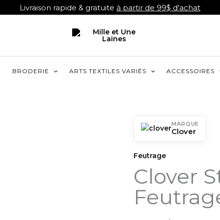
Livraison rapide & gratuite
à partir de 99$ d'achat
R
BRODERIE
ARTS TEXTILES VARIÉS
ACCESSOIRES
MARQUE
Clover
Feutrage
Clover S
Feutrag