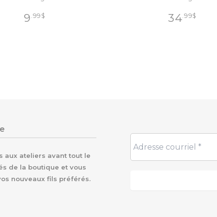
9
34
.99
$
.99
$
re
aux ateliers avant tout le
és de la boutique et vous
vos nouveaux fils préférés.