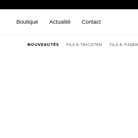
Aller
au
contenu
Boutique
Actualité
Contact
NOUVEAUTÉS
FILS À TRICOTER
FILS À TISSE