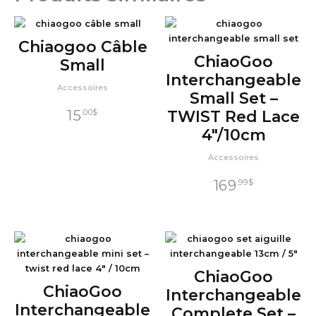
Chiaogoo Câble
ChiaoGoo
Small
Interchangeable
Accessoires
Small Set –
15
TWIST Red Lace
.00
$
4″/10cm
Accessoires
169
.99
$
ChiaoGoo
ChiaoGoo
Interchangeable
Interchangeable
Complete Set –