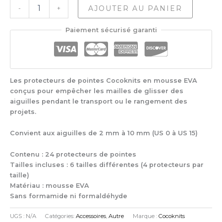
quantité
AJOUTER AU PANIER
-
+
de
Cocoknits
Paiement sécurisé garanti
Stitch
Stoppers
Les protecteurs de pointes Cocoknits en mousse EVA
conçus pour empêcher les mailles de glisser des
aiguilles pendant le transport ou le rangement des
projets.
Convient aux aiguilles de 2 mm à 10 mm (US 0 à US 15)
Contenu : 24 protecteurs de pointes
Tailles incluses : 6 tailles différentes (4 protecteurs par
taille)
Matériau : mousse EVA
Sans formamide ni formaldéhyde
UGS :
N/A
Catégories:
Accessoires
,
Autre
Marque :
Cocoknits