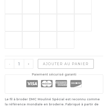
quantité
AJOUTER AU PANIER
-
+
de
DMC-
Paiement sécurisé garanti
117
Fil
À
Broder
Coton
Le fil à broder DMC Mouliné Spécial est reconnu comme
Mouliné
la référence mondiale en broderie. Fabriqué à partir de
6