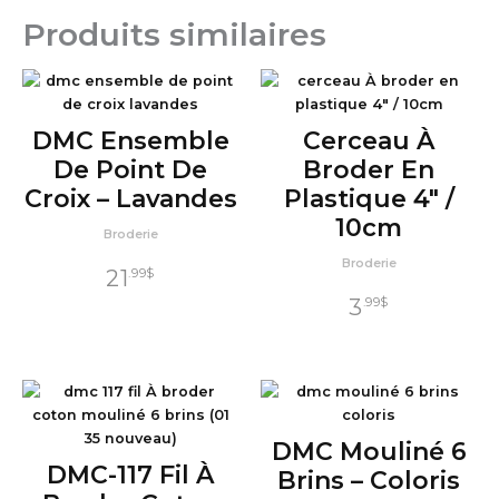
Produits similaires
DMC Ensemble
Cerceau À
De Point De
Broder En
Croix – Lavandes
Plastique 4″ /
10cm
Broderie
Broderie
21
.99
$
3
.99
$
DMC Mouliné 6
DMC-117 Fil À
Brins – Coloris