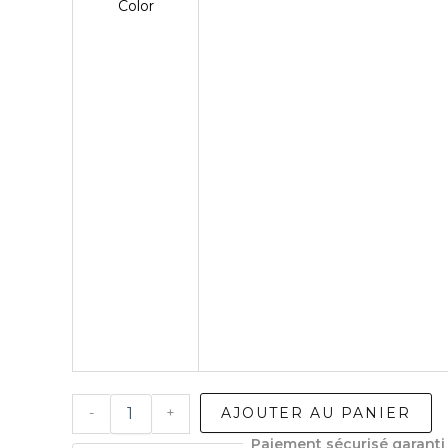
Color
quantité
-
+
AJOUTER AU PANIER
de
DMC
Paiement sécurisé garanti