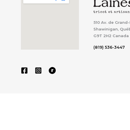
510 Av. de Grand-
Shawinigan, Qué
G9T 2H2
Canada
(819) 536-3447
CLOSE CART
Votre panier est vide
0