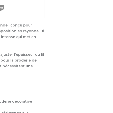
ionnel, conçu pour
mposition en rayonne lui
 intense qui met en
juster l’épaisseur du fil
 pour la broderie de
s nécessitant une
roderie décorative
e résistance à la