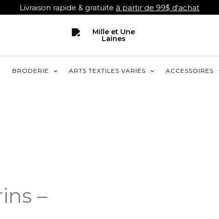
Livraison rapide & gratuite
à partir de 99$ d'achat
R
BRODERIE
ARTS TEXTILES VARIÉS
ACCESSOIRES
ins –