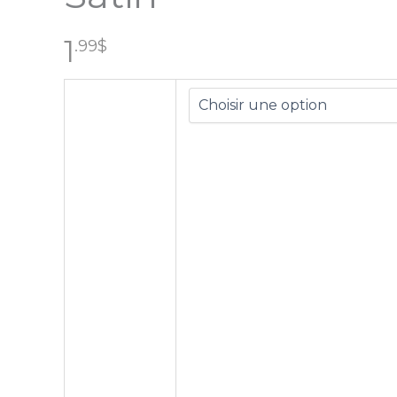
1
.99
$