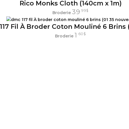
Rico Monks Cloth (140cm x 1m)
39
.99
$
Broderie
17 Fil À Broder Coton Mouliné 6 Brins 
1
.60
$
Broderie