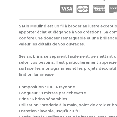
Mouliné
6
Brins
-
Satin
Satin Mouliné
est un fil à broder au lustre except
apporter éclat et élégance à vos créations. Sa co
confère une douceur remarquable et une brillance
valeur les détails de vos ouvrages.
Ses six brins se séparent facilement, permettant d’a
selon vos besoins. Il est particulièrement apprécié
surface, les monogrammes et les projets décoratif
finition lumineuse.
Composition : 100 % rayonne
Longueur : 8 mètres par échevette
Brins : 6 brins séparables
Utilisation : broderie à la main, point de croix et b
Entretien : lavable jusqu’à 30 °C
Particularités : brillance satinée intense, excellent