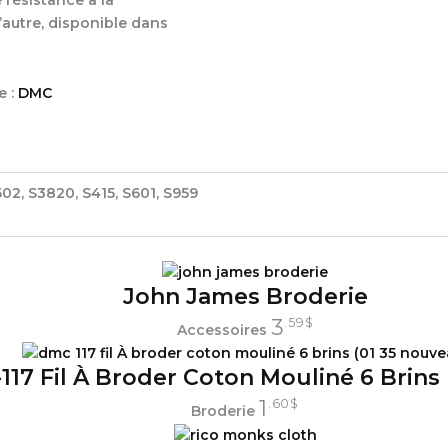
’autre, disponible dans
e :
DMC
602, S3820, S415, S601, S959
John James Broderie
3
.59
$
Accessoires
17 Fil À Broder Coton Mouliné 6 Brins 
1
.60
$
Broderie