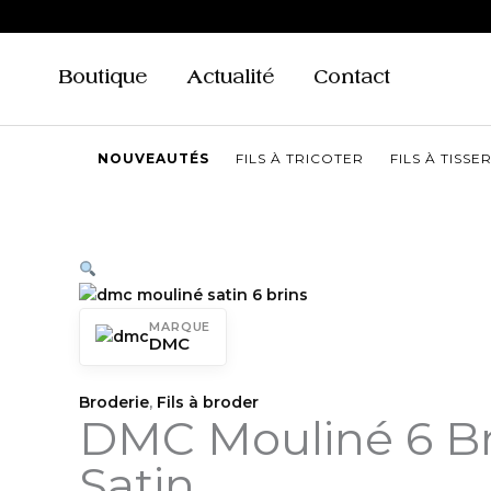
Aller
au
contenu
Boutique
Actualité
Contact
NOUVEAUTÉS
FILS À TRICOTER
FILS À TISSE
MARQUE
DMC
Broderie
,
Fils à broder
DMC Mouliné 6 Br
Satin