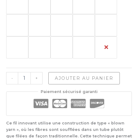
quantité
AJOUTER AU PANIER
-
+
de
Drops
Paiement sécurisé garanti
Air
Ce fil innovant utilise une construction de type « blown
yarn », où les fibres sont soufflées dans un tube plutôt
que filées de façon traditionnelle. Cette technique permet