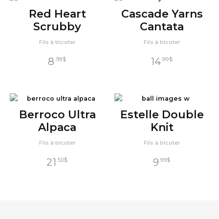
Red Heart
Cascade Yarns
Scrubby
Cantata
Fils à tricoter
Fils à tricoter
8
14
.99
$
.99
$
Berroco Ultra
Estelle Double
Alpaca
Knit
Fils à tricoter
Fils à tricoter
21
9
.50
$
.99
$