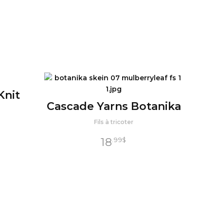
Knit
Cascade Yarns Botanika
Fils à tricoter
18
.99
$