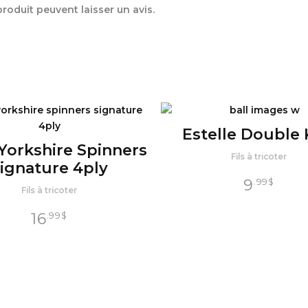
oduit peuvent laisser un avis.
Estelle Double 
Yorkshire Spinners
Fils à tricoter
ignature 4ply
9
.99
$
Fils à tricoter
16
.99
$