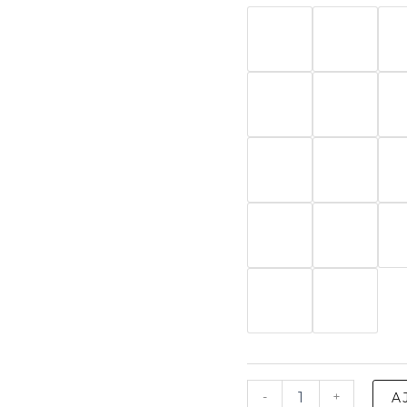
quantité
-
+
A
de