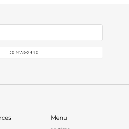
rces
Menu