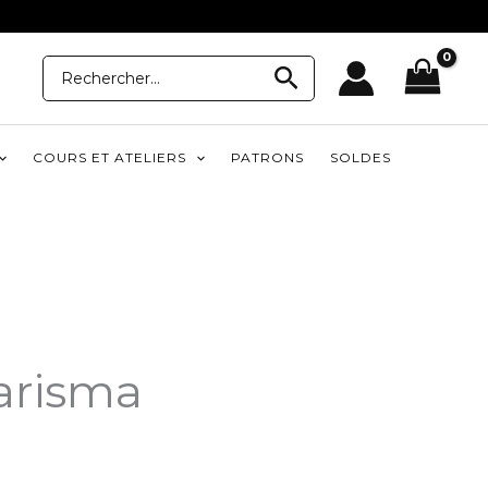
Recherche
Recherche
pour:
COURS ET ATELIERS
PATRONS
SOLDES
arisma