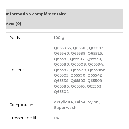
Information complémentaire
Avis (0)
Poids
100 g
Q655965, Q65501, Q65583,
Q65540, Q65539, Q65525,
Q65581, Q65507, Q65530,
Q65580, Q65508, Q65594,
Couleur
Q65582, Q65579, Q655966,
Q65505, Q65590, Q65542,
Q65538, Q65503, Q65509,
Q65586, Q65510, Q65563,
Q65502
Acrylique, Laine, Nylon,
Composition
Superwash
Grosseur de fil
DK