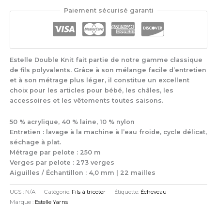
Estelle
Paiement sécurisé garanti
Double
Knit
Estelle Double Knit fait partie de notre gamme classique
de fils polyvalents. Grâce à son mélange facile d’entretien
et à son métrage plus léger, il constitue un excellent
choix pour les articles pour bébé, les châles, les
accessoires et les vêtements toutes saisons.
50 % acrylique, 40 % laine, 10 % nylon
Entretien : lavage à la machine à l’eau froide, cycle délicat,
séchage à plat.
Métrage par pelote : 250 m
Verges par pelote : 273 verges
Aiguilles / Échantillon : 4,0 mm | 22 mailles
UGS :
N/A
Catégorie:
Fils à tricoter
Étiquette:
Écheveau
Marque :
Estelle Yarns