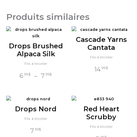
Produits similaires
Cascade Yarns
Drops Brushed
Cantata
Alpaca Silk
Fils à tricoter
Fils à tricoter
14
.99
$
Plage
6
–
7
.99
$
.99
$
de
prix :
6
$
.99
à
Drops Nord
Red Heart
7
$
.99
Scrubby
Fils à tricoter
Fils à tricoter
7
.99
$