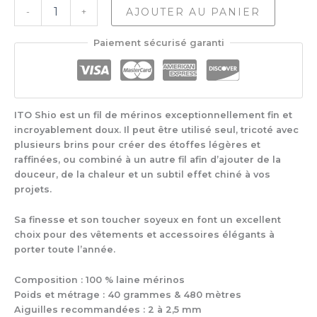
quantité
AJOUTER AU PANIER
-
+
de
Ito
Paiement sécurisé garanti
Shio
ITO Shio est un fil de mérinos exceptionnellement fin et
incroyablement doux. Il peut être utilisé seul, tricoté avec
plusieurs brins pour créer des étoffes légères et
raffinées, ou combiné à un autre fil afin d’ajouter de la
douceur, de la chaleur et un subtil effet chiné à vos
projets.
Sa finesse et son toucher soyeux en font un excellent
choix pour des vêtements et accessoires élégants à
porter toute l’année.
Composition : 100 % laine mérinos
Poids et métrage : 40 grammes & 480 mètres
Aiguilles recommandées : 2 à 2,5 mm