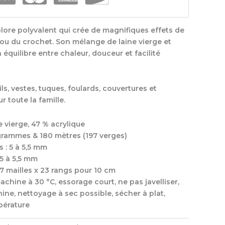
colore polyvalent qui crée de magnifiques effets de
t ou du crochet. Son mélange de laine vierge et
 équilibre entre chaleur, douceur et facilité
ls, vestes, tuques, foulards, couvertures et
 toute la famille.
e vierge, 47 % acrylique
 grammes & 180 mètres (197 verges)
 : 5 à 5,5 mm
5 à 5,5 mm
17 mailles x 23 rangs pour 10 cm
machine à 30 °C, essorage court, ne pas javelliser,
ine, nettoyage à sec possible, sécher à plat,
pérature