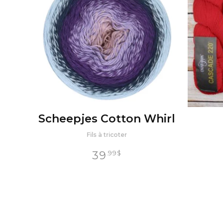
Scheepjes Cotton Whirl
Fils à tricoter
39
.99
$