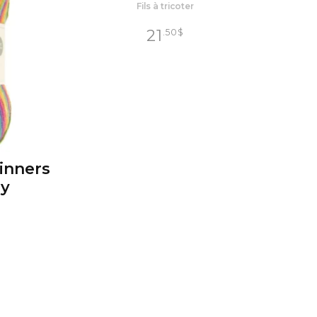
Fils à tricoter
21
.50
$
inners
ly