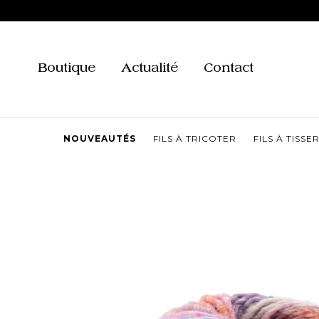
Aller
au
contenu
Boutique
Actualité
Contact
NOUVEAUTÉS
FILS À TRICOTER
FILS À TISSE