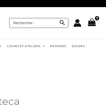
Recherche
Recherche
pour:
COURS ET ATELIERS
PATRONS
SOLDES
teca