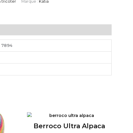
à tricoter
Marque :
Katia
, 7894
Berroco Ultra Alpaca