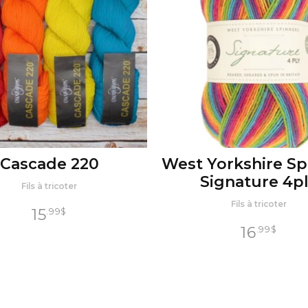
Cascade 220
West Yorkshire Sp
Signature 4p
Fils à tricoter
Fils à tricoter
15
.99
$
16
.99
$