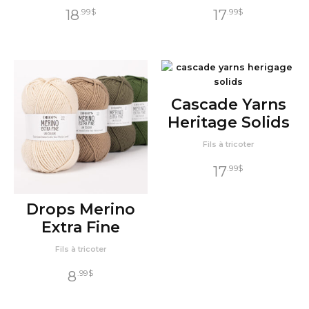
18
17
.99
$
.99
$
Cascade Yarns
Heritage Solids
Fils à tricoter
17
.99
$
Drops Merino
Extra Fine
Fils à tricoter
8
.99
$