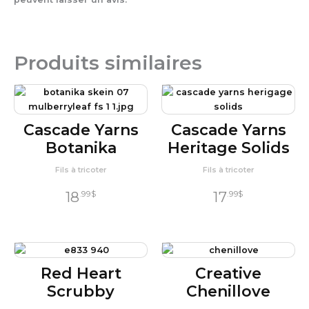
Produits similaires
Cascade Yarns
Cascade Yarns
Botanika
Heritage Solids
Fils à tricoter
Fils à tricoter
18
17
.99
$
.99
$
Red Heart
Creative
Scrubby
Chenillove