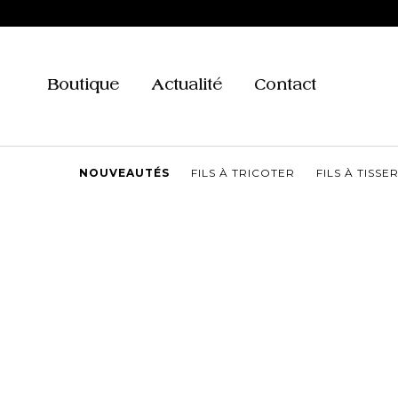
Aller
au
contenu
Boutique
Actualité
Contact
NOUVEAUTÉS
FILS À TRICOTER
FILS À TISSE