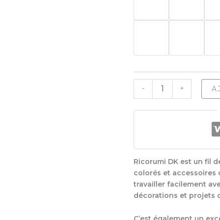
quantité
-
+
A
de
Ricorumi
Dk
Ricorumi DK est un fil d
colorés et accessoires 
travailler facilement av
décorations et projets d
C’est également un exce