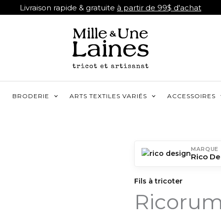
Livraison rapide & gratuite
à partir de 99$ d'achat
R
BRODERIE
ARTS TEXTILES VARIÉS
ACCESSOIRES
MARQUE
Rico De
Fils à tricoter
Ricorum