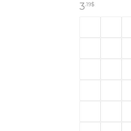
3
.19
$