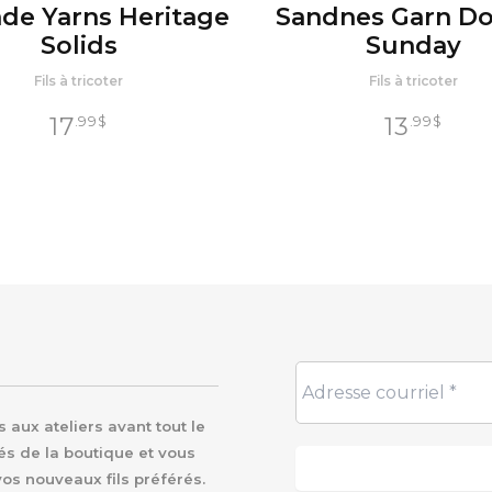
de Yarns Heritage
Sandnes Garn D
Solids
Sunday
Fils à tricoter
Fils à tricoter
17
13
.99
$
.99
$
aux ateliers avant tout le
és de la boutique et vous
vos nouveaux fils préférés.