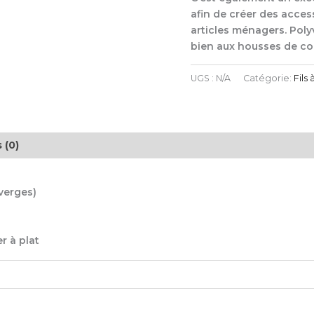
afin de créer des acces
articles ménagers. Polyva
bien aux housses de cou
UGS :
N/A
Catégorie:
Fils 
 (0)
verges)
r à plat