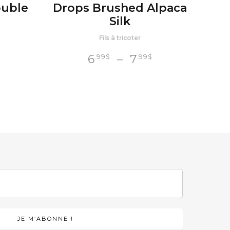
ouble
Drops Brushed Alpaca
Silk
Fils à tricoter
Plage
6
–
7
.99
$
.99
$
de
prix :
6
$
.99
à
7
$
.99