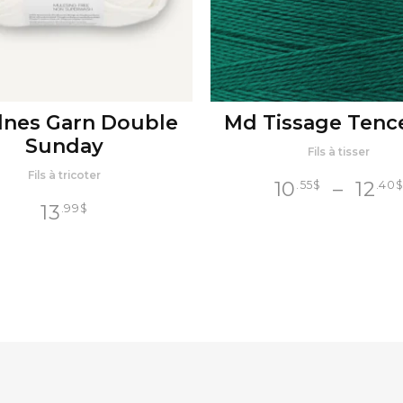
nes Garn Double
Md Tissage Tence
Sunday
Fils à tisser
Fils à tricoter
10
–
12
.55
$
.40
13
.99
$