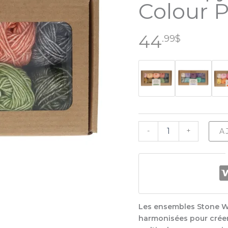
Colour 
44
.99
$
quantité
-
+
A
de
Scheepjes
Stone
Washed
Colour
Pack
Les ensembles Stone W
harmonisées pour créer