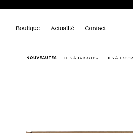
Aller
au
contenu
Boutique
Actualité
Contact
NOUVEAUTÉS
FILS À TRICOTER
FILS À TISSE