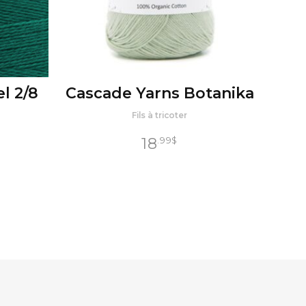
l 2/8
Cascade Yarns Botanika
Fils à tricoter
Plage
18
$
.99
$
de
prix :
10
$
.55
à
12
$
.40