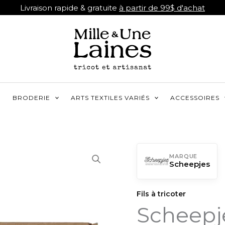
Livraison rapide & gratuite
à partir de 99$ d'achat
R
BRODERIE
ARTS TEXTILES VARIÉS
ACCESSOIRES
MARQUE
Scheepjes
Fils à tricoter
Scheepj