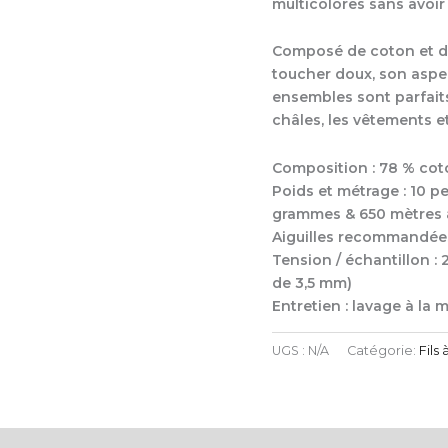
multicolores sans avoir
Composé de coton et d’
toucher doux, son aspec
ensembles sont parfaits 
châles, les vêtements et
Composition : 78 % coto
Poids et métrage : 10 
grammes & 650 mètres a
Aiguilles recommandées
Tension / échantillon : 
de 3,5 mm)
Entretien : lavage à l
UGS :
N/A
Catégorie:
Fils 