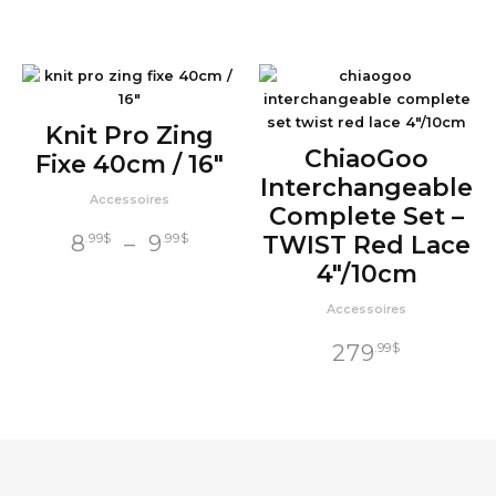
Knit Pro Zing
ChiaoGoo
Fixe 40cm / 16″
Interchangeable
Accessoires
Complete Set –
Plage
8
–
9
TWIST Red Lace
.99
$
.99
$
de
4″/10cm
prix :
Accessoires
8
$
.99
279
.99
$
à
9
$
.99