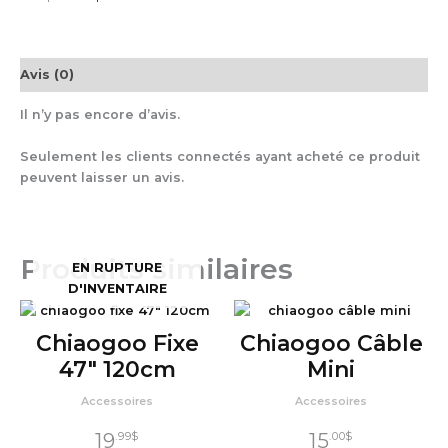
Avis (0)
Il n’y pas encore d’avis.
Seulement les clients connectés ayant acheté ce produit
peuvent laisser un avis.
Produits similaires
EN RUPTURE
D'INVENTAIRE
Chiaogoo Fixe
Chiaogoo Câble
47″ 120cm
Mini
Accessoires
Accessoires
19
15
.99
$
.00
$