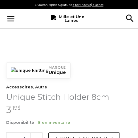
Aller
Livraison rapide & gratuite
à partir de 99$ d'achat
au
Re
contenu
MARQUE
Unique
Accessoires
,
Autre
Unique Stitch Holder 8cm
3
.19
$
Disponibilité :
8 en inventaire
quantité