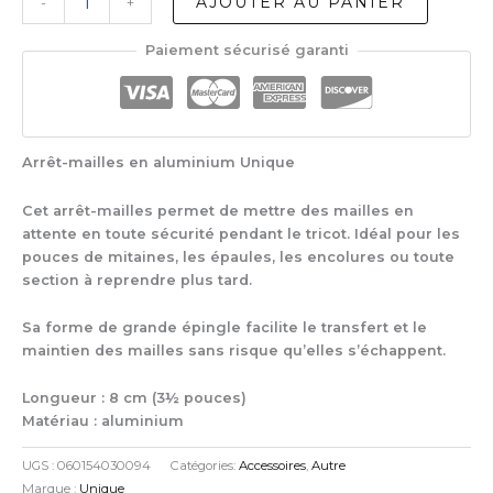
AJOUTER AU PANIER
-
+
de
Unique
Paiement sécurisé garanti
Stitch
Holder
8cm
Arrêt-mailles en aluminium Unique
Cet arrêt-mailles permet de mettre des mailles en
attente en toute sécurité pendant le tricot. Idéal pour les
pouces de mitaines, les épaules, les encolures ou toute
section à reprendre plus tard.
Sa forme de grande épingle facilite le transfert et le
maintien des mailles sans risque qu’elles s’échappent.
Longueur : 8 cm (3½ pouces)
Matériau : aluminium
UGS :
060154030094
Catégories:
Accessoires
,
Autre
Marque :
Unique