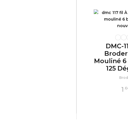
DMC-11
Broder
Mouliné 6 
125 Dé
Brod
1
.