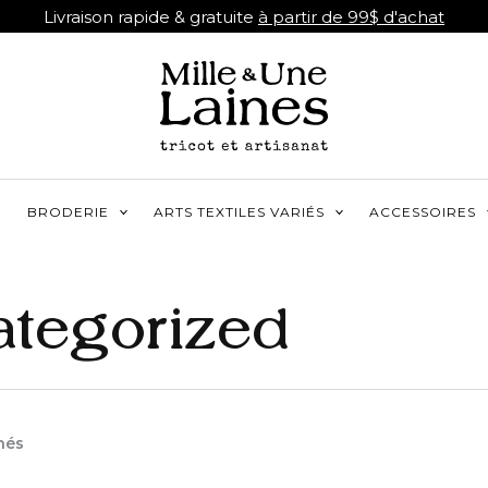
Livraison rapide & gratuite
à partir de 99$ d'achat
R
BRODERIE
ARTS TEXTILES VARIÉS
ACCESSOIRES
tegorized
Trié
chés
par
popularité