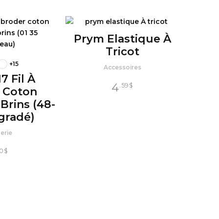
Prym Elastique À
Tricot
+15
Accessoires
7 Fil À
4
.59
$
 Coton
Brins (48-
gradé)
erie
60
$