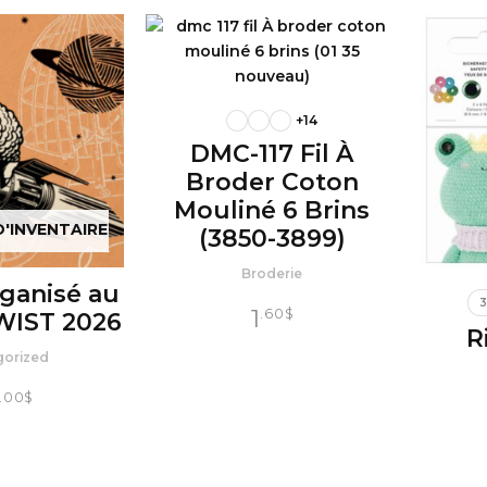
+14
DMC-117 Fil À
Broder Coton
Mouliné 6 Brins
D'INVENTAIRE
(3850-3899)
Broderie
ganisé au
3
1
.60
$
TWIST 2026
R
gorized
.00
$