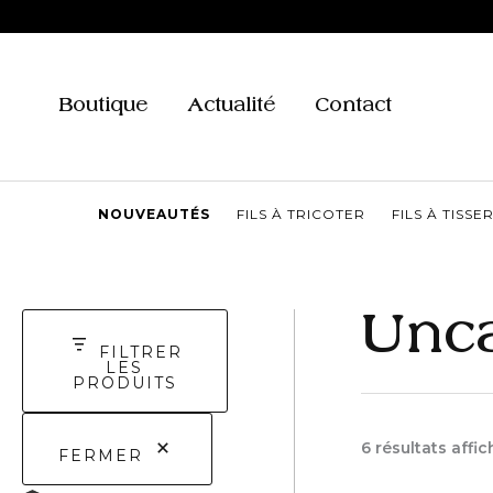
Aller
au
contenu
Boutique
Actualité
Contact
NOUVEAUTÉS
FILS À TRICOTER
FILS À TISSE
Unca
FILTRER
LES
PRODUITS
6 résultats affi
FERMER