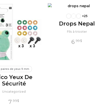
+25
Drops Nepal
Fils à tricoter
6
.99
$
 paires de yeux 9 mm
ico Yeux De
Sécurité
Uncategorized
7
.99
$