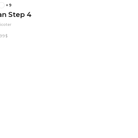
+ 9
n Step 4
ricoter
.99
$