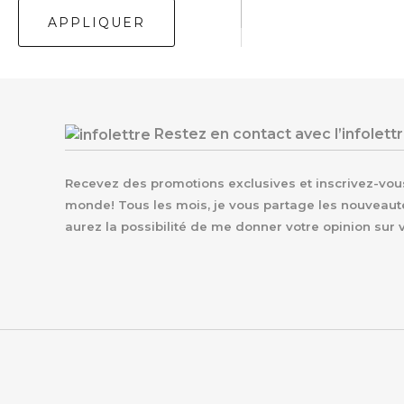
u
r
APPLIQUER
r
q
d
u
e
e
f
i
l
Restez en contact avec l’infolett
Recevez des promotions exclusives et inscrivez-vous 
monde! Tous les mois, je vous partage les nouveaut
aurez la possibilité de me donner votre opinion sur 