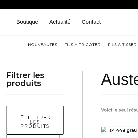
Aller
au
contenu
Boutique
Actualité
Contact
NOUVEAUTÉS
FILS À TRICOTER
FILS À TISSER
Filtrer les
Aust
produits
Voici le seul rés
FILTRER
LES
PRODUITS