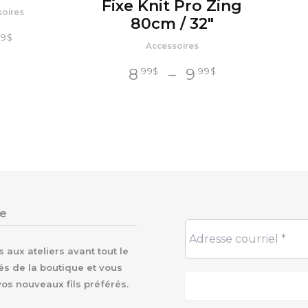
Fixe Knit Pro Zing
soires
80cm / 32″
99
$
Accessoires
Plage
8
–
9
.99
$
.99
$
de
prix :
8
$
.99
à
9
$
.99
re
aux ateliers avant tout le
és de la boutique et vous
vos nouveaux fils préférés.