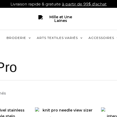
Livraison rapide & gratuite
à partir de 99$ d'achat
R
BRODERIE
ARTS TEXTILES VARIÉS
ACCESSOIRES
Pro
Trié
chés
par
popularité