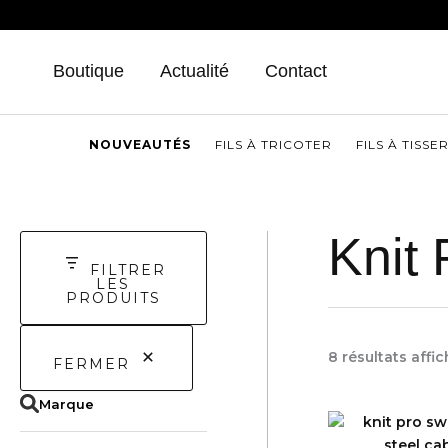
Aller
au
contenu
Boutique
Actualité
Contact
NOUVEAUTÉS
FILS À TRICOTER
FILS À TISSE
Knit 
FILTRER
LES
PRODUITS
8 résultats affi
FERMER
Marque