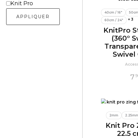
M
Knit Pro
a
40cm / 16"
50cm
r
APPLIQUER
+ 3
q
60cm / 24"
u
KnitPro S
e
(360° S
Transpare
Swivel
Acces
7
.
2mm
2.25m
Knit Pro 
22.5 c