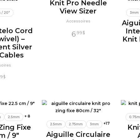
Knit Pro Needle
View Sizer
 / 20"
3mm
Accessoires
Aigui
telo Cord
Int
6
.99
$
wivel) –
Knit
nt Silver
 Cables
soires
99
$
+ 8
m
2.5mm
0.75
+17
2.5mm
2.75mm
3mm
Zing Fixe
Kni
Aiguille Circulaire
m / 9″