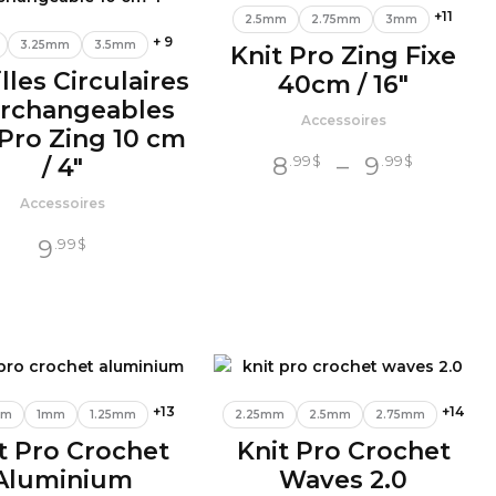
+11
2.5mm
2.75mm
3mm
+ 9
3.25mm
3.5mm
Knit Pro Zing Fixe
lles Circulaires
40cm / 16″
erchangeables
Accessoires
 Pro Zing 10 cm
Plage
8
–
9
.99
$
.99
$
/ 4″
de
Accessoires
prix :
9
.99
$
8
$
.99
à
9
$
.99
+13
+14
mm
1mm
1.25mm
2.25mm
2.5mm
2.75mm
t Pro Crochet
Knit Pro Crochet
Aluminium
Waves 2.0