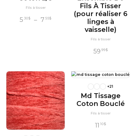
Fils À Tisser
Fils à tisser
(pour réaliser 6
Plage
5
–
7
.30
$
.55
$
linges à
de
vaisselle)
prix :
Fils à tisser
5
$
.30
à
59
.99
$
7
$
.55
+21
Md Tissage
Coton Bouclé
Fils à tisser
11
.10
$