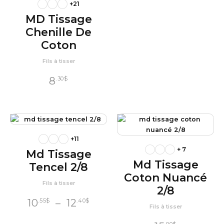
+21
MD Tissage
Chenille De
Coton
Fils à tisser
8
.30
$
+11
+ 7
Md Tissage
Md Tissage
Tencel 2/8
Coton Nuancé
Fils à tisser
2/8
Plage
10
–
12
.55
$
.40
$
Fils à tisser
de