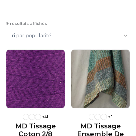
l
Trié
9 résultats affichés
par
popularité
+41
+ 1
MD Tissage
MD Tissage
Coton 2/8
Ensemble De