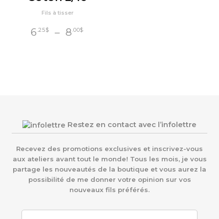
Fils à tisser
Plage
6
–
8
.25
$
.00
$
de
prix :
6
$
.25
à
8
$
.00
Restez en contact avec l’infolettre
Recevez des promotions exclusives et inscrivez-vous
aux ateliers avant tout le monde! Tous les mois, je vous
partage les nouveautés de la boutique et vous aurez la
possibilité de me donner votre opinion sur vos
nouveaux fils préférés.