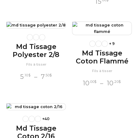
15
.00
$
prix :
10
$
.55
à
12
$
.40
+ 9
Md Tissage
Md Tissage
Polyester 2/8
Coton Flammé
Fils à tisser
Fils à tisser
Plage
5
–
7
.10
$
.50
$
Plag
10
–
10
.00
$
.20
$
de
de
prix :
prix :
5
$
.10
10
$
.00
à
à
7
$
.50
+40
10
$
.20
Md Tissage
Coton 2/16