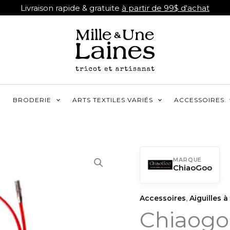
Livraison rapide & gratuite
à partir de 99$ d'achat
R
BRODERIE
ARTS TEXTILES VARIÉS
ACCESSOIRES
MARQUE
ChiaoGoo
Accessoires
,
Aiguilles à
Chiaogo