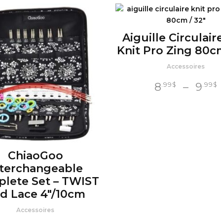
Aiguille Circulair
Knit Pro Zing 80cm
Accessoires
8
–
9
.99
$
.99
$
ChiaoGoo
nterchangeable
lete Set – TWIST
d Lace 4″/10cm
Accessoires