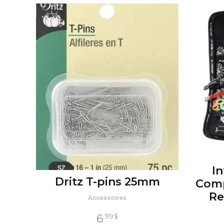
I
Dritz T-pins 25mm
Comp
Re
Accessoires
6
.99
$