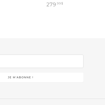
279
.99
$