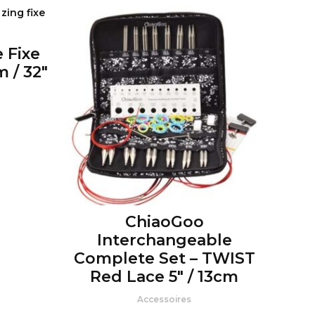
e Fixe
 / 32″
Plage
de
prix :
8
$
.99
à
ChiaoGoo
9
$
.99
Interchangeable
Complete Set – TWIST
Red Lace 5″ / 13cm
Accessoires