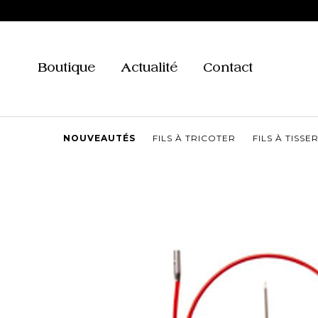
Aller
au
contenu
Boutique
Actualité
Contact
NOUVEAUTÉS
FILS À TRICOTER
FILS À TISSE