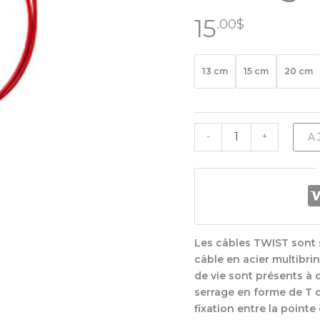
15
.00
$
13 cm
15 cm
20 cm
quantité
-
+
A
de
Chiaogoo
Câble
Mini
Les câbles TWIST sont 
câble en acier multibri
de vie sont présents à 
serrage en forme de T da
fixation entre la pointe