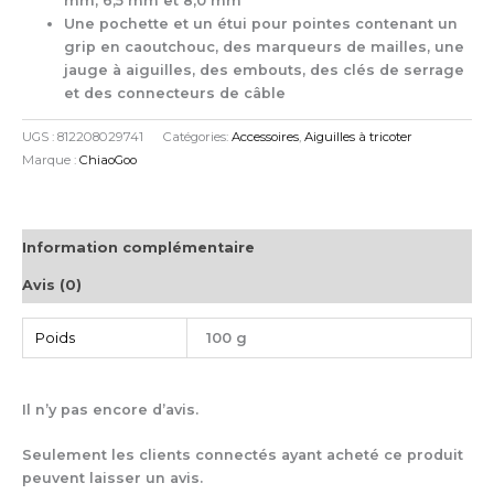
mm, 6,5 mm et 8,0 mm
Une pochette et un étui pour pointes contenant un
grip en caoutchouc, des marqueurs de mailles, une
jauge à aiguilles, des embouts, des clés de serrage
et des connecteurs de câble
UGS :
812208029741
Catégories:
Accessoires
,
Aiguilles à tricoter
Marque :
ChiaoGoo
Information complémentaire
Avis (0)
Poids
100 g
Il n’y pas encore d’avis.
Seulement les clients connectés ayant acheté ce produit
peuvent laisser un avis.