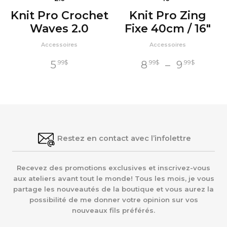
Knit Pro Crochet
Knit Pro Zing
Waves 2.0
Fixe 40cm / 16″
Accessoires
Accessoires
Plage
5
8
–
9
.99
$
.99
$
.99
$
de
prix :
8
$
.99
à
9
$
.99
Restez en contact avec l’infolettre
Recevez des promotions exclusives et inscrivez-vous
aux ateliers avant tout le monde! Tous les mois, je vous
partage les nouveautés de la boutique et vous aurez la
possibilité de me donner votre opinion sur vos
nouveaux fils préférés.