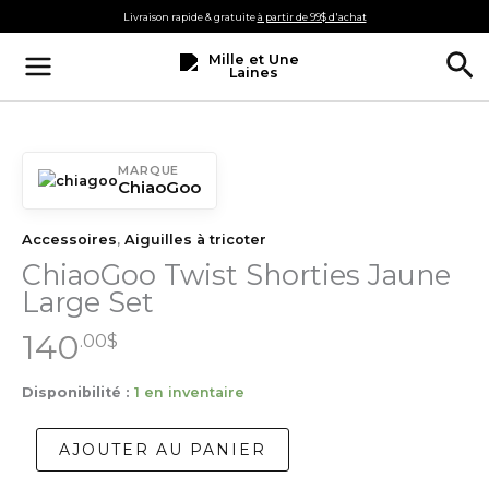
Aller
Livraison rapide & gratuite
à partir de 99$ d'achat
au
Re
contenu
MARQUE
ChiaoGoo
Accessoires
,
Aiguilles à tricoter
ChiaoGoo Twist Shorties Jaune
Large Set
140
.00
$
Disponibilité :
1 en inventaire
quantité
AJOUTER AU PANIER
de
ChiaoGoo