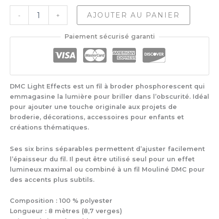
quantité
AJOUTER AU PANIER
-
+
de
DMC
Paiement sécurisé garanti
Mouliné
Light
Effect
6
Brins
DMC Light Effects est un fil à broder phosphorescent qui
-
emmagasine la lumière pour briller dans l’obscurité. Idéal
Glow
in
pour ajouter une touche originale aux projets de
the
broderie, décorations, accessoires pour enfants et
dark
créations thématiques.
Ses six brins séparables permettent d’ajuster facilement
l’épaisseur du fil. Il peut être utilisé seul pour un effet
lumineux maximal ou combiné à un fil Mouliné DMC pour
des accents plus subtils.
Composition : 100 % polyester
Longueur : 8 mètres (8,7 verges)