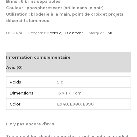
Brins : 6 brins séparables
Couleur : phosphorescent (brille dans le noir)
Utilisation : broderie à la main, point de croix et projets
décoratifs lumineux
UGS :
N/A
Catégories:
Broderie
,
Fils à broder
Marque :
DMC
Information complémentaire
Avis (0)
Poids
5 g
Dimensions
15 × 1 × 1 cm
Color
E940, E980, E990
Il n’y pas encore d’avis.
Seulement les clients connectés ayant acheté ce produit