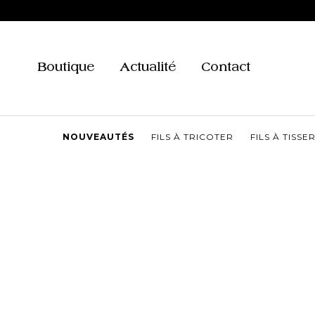
Aller
au
contenu
Boutique
Actualité
Contact
NOUVEAUTÉS
FILS À TRICOTER
FILS À TISSE