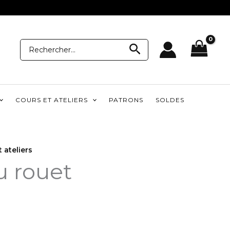
Recherche
Recherche
pour:
COURS ET ATELIERS
PATRONS
SOLDES
 ateliers
u rouet