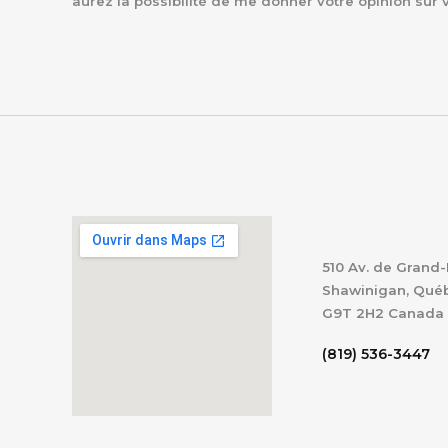
aurez la possibilité de me donner votre opinion sur 
510 Av. de Grand-
Shawinigan, Qué
G9T 2H2
Canada
(819) 536-3447