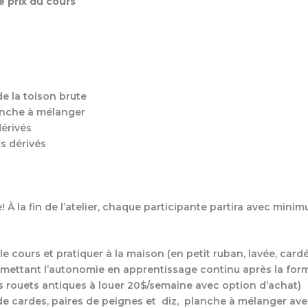
e prix du cours
de la toison brute
lanche à mélanger
dérivés
rs dérivés
! À la fin de l’atelier, chaque participante partira avec minim
e cours et pratiquer à la maison (en petit ruban, lavée, cardé
rmettant l’autonomie en apprentissage continu après la for
es rouets antiques à louer 20$/semaine avec option d’achat)
s de cardes, paires de peignes et diz, planche à mélanger avec