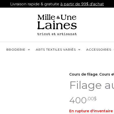
Livraison rapide & gratuite
à partir de 99$ d'achat
R
BRODERIE
ARTS TEXTILES VARIÉS
ACCESSOIRES
Cours de filage
,
Cours et
Filage a
400
.00
$
En rupture d'inventaire