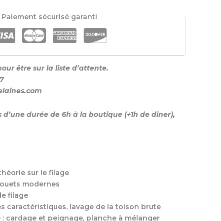
Paiement sécurisé garanti
ur être sur la liste d’attente.
47
nelaines.com
s d’une durée de 6h à la boutique (+1h de diner),
héorie sur le filage
 rouets modernes
de filage
s caractéristiques, lavage de la toison brute
re : cardage et peignage, planche à mélanger