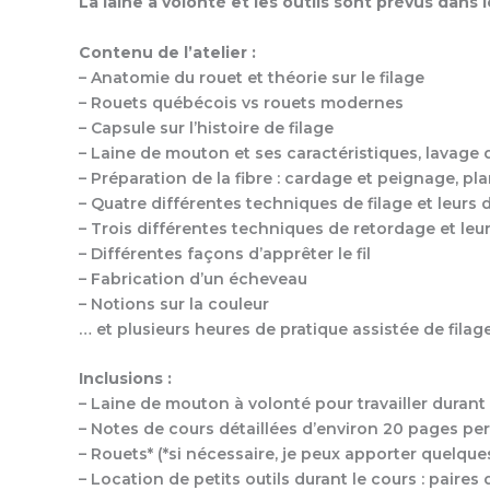
La laine à volonté et les outils sont prévus dans l
Contenu de l’atelier :
– Anatomie du rouet et théorie sur le filage
– Rouets québécois vs rouets modernes
– Capsule sur l’histoire de filage
– Laine de mouton et ses caractéristiques, lavage 
– Préparation de la fibre : cardage et peignage, p
– Quatre différentes techniques de filage et leurs 
– Trois différentes techniques de retordage et leu
– Différentes façons d’apprêter le fil
– Fabrication d’un écheveau
– Notions sur la couleur
… et plusieurs heures de pratique assistée de filage
Inclusions :
– Laine de mouton à volonté pour travailler durant l
– Notes de cours détaillées d’environ 20 pages pe
– Rouets* (*si nécessaire, je peux apporter quelqu
– Location de petits outils durant le cours : paire