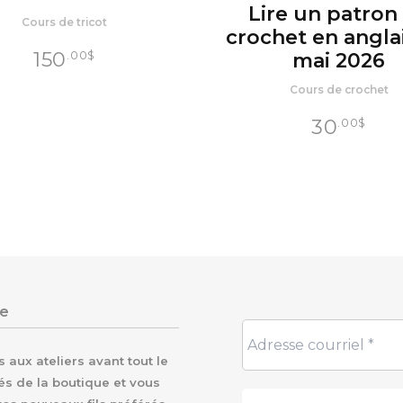
Lire un patron
Cours de tricot
crochet en anglai
150
.00
$
mai 2026
Cours de crochet
30
.00
$
re
aux ateliers avant tout le
és de la boutique et vous