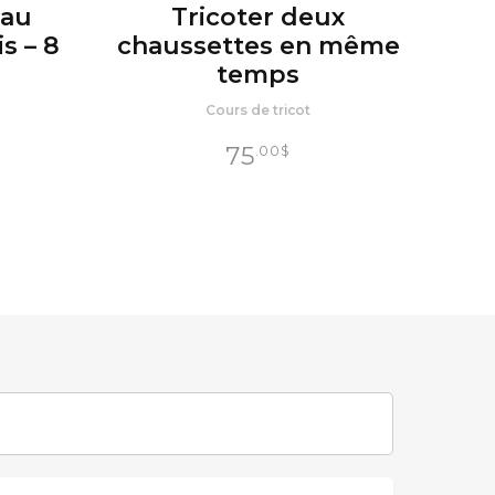
 au
Tricoter deux
s – 8
chaussettes en même
temps
Cours de tricot
75
.00
$