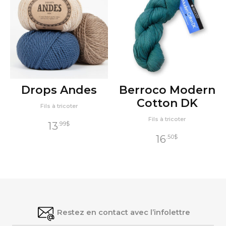
Drops Andes
Berroco Modern
Cotton DK
Fils à tricoter
Fils à tricoter
13
.99
$
16
.50
$
Restez en contact avec l’infolettre