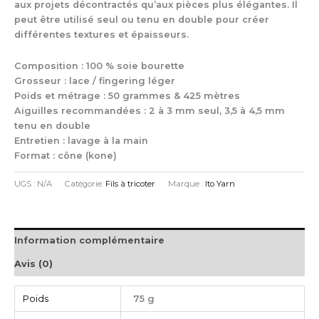
aux projets décontractés qu’aux pièces plus élégantes. Il
peut être utilisé seul ou tenu en double pour créer
différentes textures et épaisseurs.
Composition : 100 % soie bourette
Grosseur : lace / fingering léger
Poids et métrage : 50 grammes & 425 mètres
Aiguilles recommandées : 2 à 3 mm seul, 3,5 à 4,5 mm
tenu en double
Entretien : lavage à la main
Format : cône (kone)
UGS :
N/A
Catégorie:
Fils à tricoter
Marque :
Ito Yarn
Information complémentaire
Avis (0)
Poids
75 g