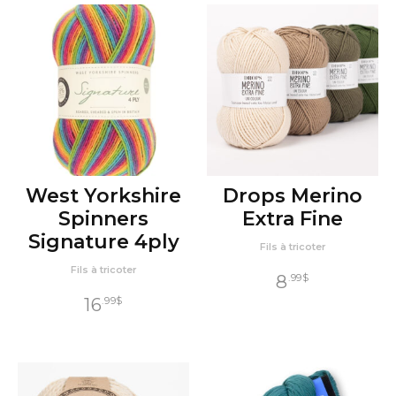
West Yorkshire
Drops Merino
Spinners
Extra Fine
Signature 4ply
Fils à tricoter
Fils à tricoter
8
.99
$
16
.99
$