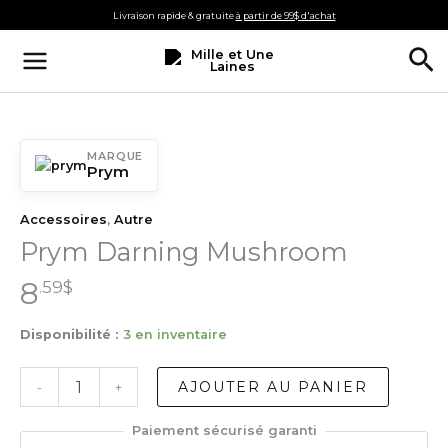
Aller
Livraison rapide & gratuite
à partir de 99$ d'achat
au
Re
contenu
MARQUE
Prym
Accessoires
,
Autre
Prym Darning Mushroom
8
.59
$
Disponibilité :
3 en inventaire
quantité
AJOUTER AU PANIER
-
+
de
Prym
Paiement sécurisé garanti
Darning