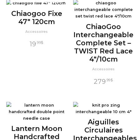
Chiaogoo Fixe
47″ 120cm
ChiaoGoo
Accessoires
Interchangeable
Complete Set –
19
.99
$
TWIST Red Lace
4″/10cm
Accessoires
279
.99
$
Aiguilles
Lantern Moon
Circulaires
Handcrafted
Interchangeables