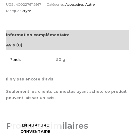
UGS :
4002276112667
Catégories:
Accessoires
,
Autre
Marque :
Prym
Information complémentaire
Avis (0)
Poids
50 g
Il n’y pas encore d’avis.
Seulement les clients connectés ayant acheté ce produit
peuvent laisser un avis.
Produits similaires
EN RUPTURE
D'INVENTAIRE