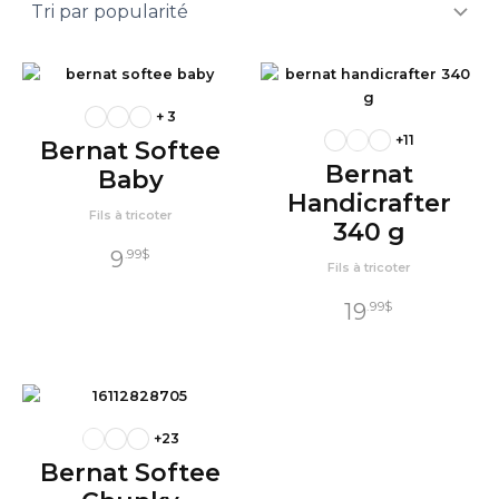
+ 3
+11
Bernat Softee
Bernat
Baby
Handicrafter
Fils à tricoter
340 g
9
.99
$
Fils à tricoter
19
.99
$
+23
Bernat Softee