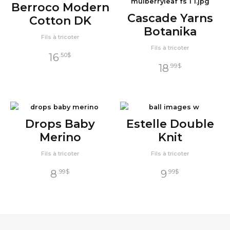
Berroco Modern
Cascade Yarns
Cotton DK
Botanika
Fils à tricoter
Fils à tricoter
16
.50
$
18
.99
$
Drops Baby
Estelle Double
Merino
Knit
Fils à tricoter
Fils à tricoter
8
9
.99
$
.99
$