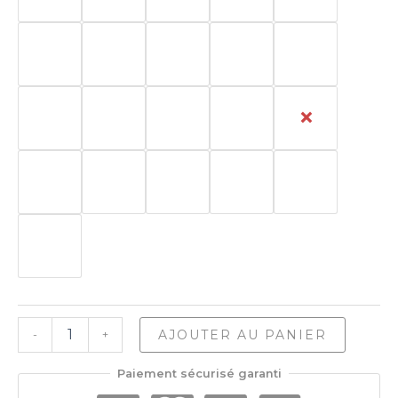
quantité
AJOUTER AU PANIER
-
+
de
Bernat
Paiement sécurisé garanti
Softee
Chunky