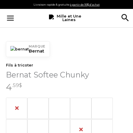
Aller
Livraison rapide & gratuite
à partir de 99$ d'achat
au
Re
contenu
MARQUE
Bernat
Fils à tricoter
Bernat Softee Chunky
4
.59
$