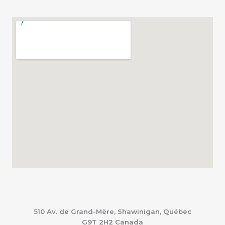
510 Av. de Grand-Mère, Shawinigan, Québec
G9T 2H2
Canada