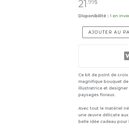
21
.99
$
Disponibilité :
1 en inve
quantité
AJOUTER AU P
de
DMC
Ensemble
De
Point
De
Croix
Ce kit de point de croi
-
Lavandes
magnifique bouquet de
illustratrice et designer
paysages floraux.
Avec tout le matériel né
une œuvre délicate aux 
belle idée cadeau pour 