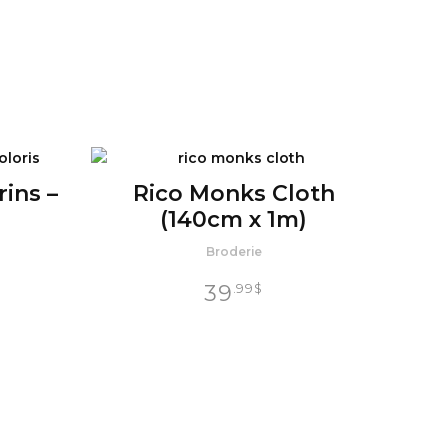
ins –
Rico Monks Cloth
(140cm x 1m)
Broderie
39
.99
$