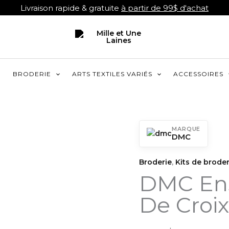
Livraison rapide & gratuite
à partir de 99$ d'achat
R
BRODERIE
ARTS TEXTILES VARIÉS
ACCESSOIRES
MARQUE
DMC
Broderie
,
Kits de broder
DMC Ens
De Croix