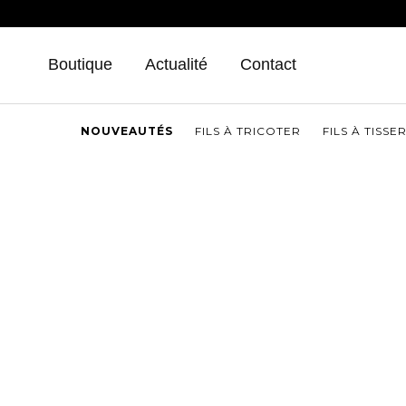
Aller
au
contenu
Boutique
Actualité
Contact
NOUVEAUTÉS
FILS À TRICOTER
FILS À TISSE