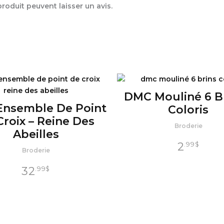
oduit peuvent laisser un avis.
DMC Mouliné 6 Br
nsemble De Point
Coloris
Croix – Reine Des
Broderie
Abeilles
2
.99
$
Broderie
32
.99
$