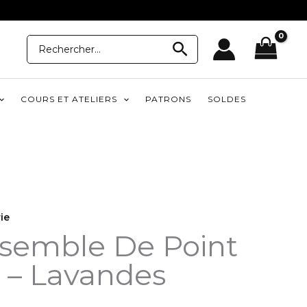
Recherche
Recherche
pour:
COURS ET ATELIERS
PATRONS
SOLDES
ie
emble De Point
 – Lavandes