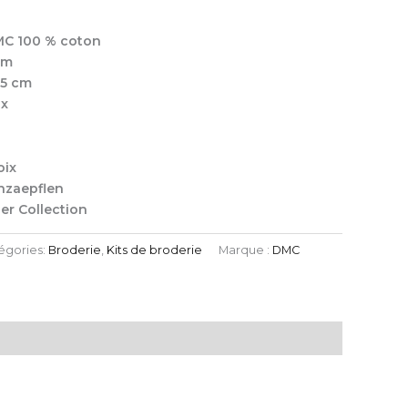
DMC 100 % coton
cm
,5 cm
ix
oix
inzaepflen
er Collection
égories:
Broderie
,
Kits de broderie
Marque :
DMC