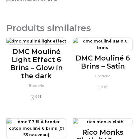
Produits similaires
DMC Mouliné
DMC Mouliné 6
Light Effect 6
Brins – Satin
Brins – Glow in
the dark
Broderie
Broderie
1
.99
$
3
.99
$
Rico Monks