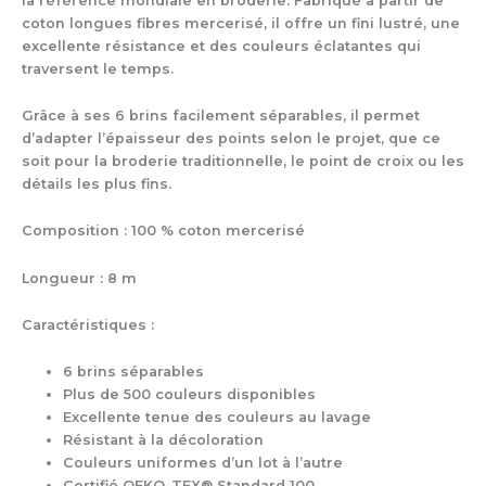
la référence mondiale en broderie. Fabriqué à partir de
6
Brins
coton longues fibres mercerisé, il offre un fini lustré, une
(01-
excellente résistance et des couleurs éclatantes qui
35
traversent le temps.
Nouveau)
Grâce à ses 6 brins facilement séparables, il permet
d’adapter l’épaisseur des points selon le projet, que ce
soit pour la broderie traditionnelle, le point de croix ou les
détails les plus fins.
Composition : 100 % coton mercerisé
Longueur : 8 m
Caractéristiques :
6 brins séparables
Plus de 500 couleurs disponibles
Excellente tenue des couleurs au lavage
Résistant à la décoloration
Couleurs uniformes d’un lot à l’autre
Certifié OEKO-TEX® Standard 100