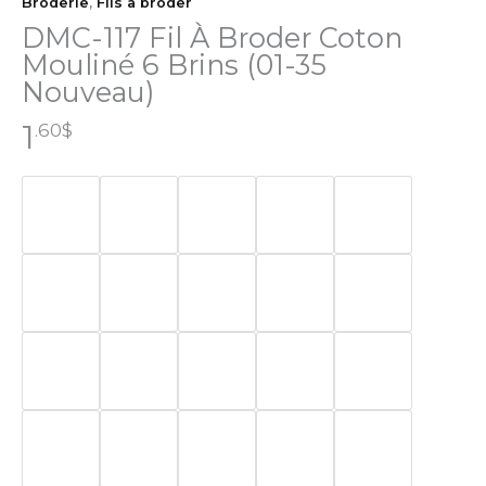
Broderie
,
Fils à broder
DMC-117 Fil À Broder Coton
Mouliné 6 Brins (01-35
Nouveau)
1
.60
$