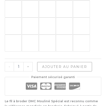
quantité
AJOUTER AU PANIER
-
+
de
DMC-
Paiement sécurisé garanti
117
Fil
À
Broder
Coton
Le fil à broder DMC Mouliné Spécial est reconnu comme
Mouliné