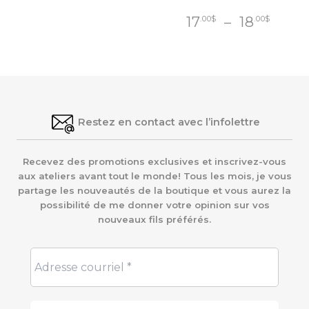
Plag
17
–
18
.00
$
.00
$
de
prix :
17
$
.00
à
18
$
.00
Restez en contact avec l’infolettre
Recevez des promotions exclusives et inscrivez-vous
aux ateliers avant tout le monde! Tous les mois, je vous
partage les nouveautés de la boutique et vous aurez la
possibilité de me donner votre opinion sur vos
nouveaux fils préférés.