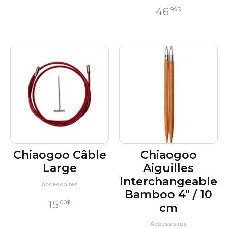
46
.99
$
Chiaogoo Câble
Chiaogoo
Large
Aiguilles
Interchangeable
Accessoires
Bamboo 4″ / 10
15
.00
$
cm
Accessoires