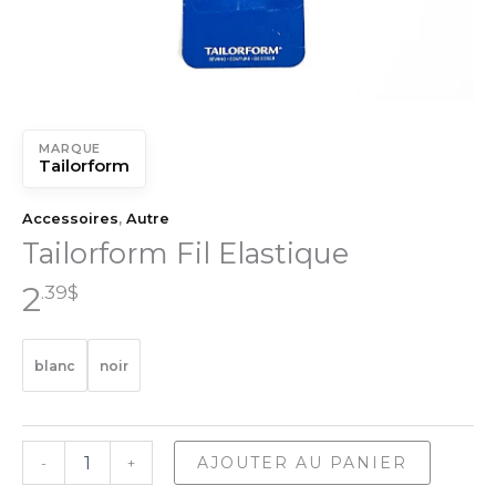
MARQUE
Tailorform
Accessoires
,
Autre
Tailorform Fil Elastique
2
.39
$
blanc
noir
quantité
AJOUTER AU PANIER
-
+
de
Tailorform